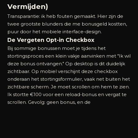
Vermijden)
Transparantie: ik heb fouten gemaakt. Hier zijn de
twee grootste blunders die me bonusgeld kostten,
puur door het mobiele interface-design.
De Vergeten Opt-in Checkbox
Bij sommige bonussen moet je tijdens het
stortingsproces een klein vakje aanvinken met "Ik wil
deze bonus ontvangen." Op desktop is dit duidelijk
zichtbaar. Op mobiel verschijnt deze checkbox
onderaan het stortingsformulier, vaak net buiten het
zichtbare scherm. Je moet scrollen om hem te zien.
Ik stortte €100 voor een reload-bonus en vergat te
scrollen. Gevolg: geen bonus, en de