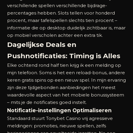
verschillende spellen verschillende bijdrage-
percentages hebben. Slots tellen voor honderd
procent, maar tafelspellen slechts tien procent –
informatie die op desktop duidelijk zichtbaar is, maar
op mobiel verscholen achter een extra tik.
Dagelijkse Deals en
Pushnotificaties: Timing is Alles
Elke ochtend rond half tien krijg ik een melding op
mijn telefoon. Soms is het een reload-bonus, andere
keren gratis spins op een nieuw spel. In mijn ervaring
zijn deze tijdgebonden aanbiedingen het meest
waardevolle aspect van het mobiele bonussysteem
– mits je de notificaties goed instelt.
Notificatie-instellingen Optimaliseren
Standaard stuurt Tonybet Casino vrij agressieve
meldingen: promoties, nieuwe spellen, zelfs