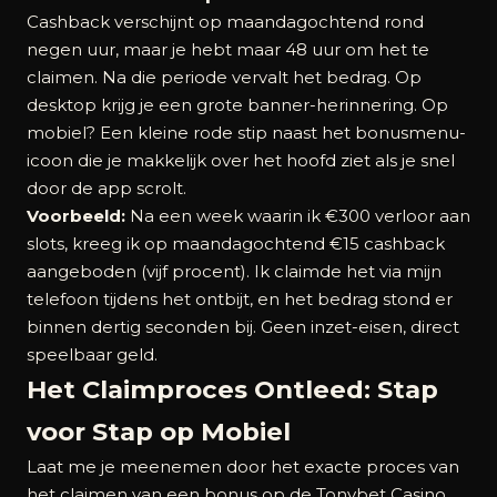
Cashback verschijnt op maandagochtend rond
negen uur, maar je hebt maar 48 uur om het te
claimen. Na die periode vervalt het bedrag. Op
desktop krijg je een grote banner-herinnering. Op
mobiel? Een kleine rode stip naast het bonusmenu-
icoon die je makkelijk over het hoofd ziet als je snel
door de app scrolt.
Voorbeeld:
Na een week waarin ik €300 verloor aan
slots, kreeg ik op maandagochtend €15 cashback
aangeboden (vijf procent). Ik claimde het via mijn
telefoon tijdens het ontbijt, en het bedrag stond er
binnen dertig seconden bij. Geen inzet-eisen, direct
speelbaar geld.
Het Claimproces Ontleed: Stap
voor Stap op Mobiel
Laat me je meenemen door het exacte proces van
het claimen van een bonus op de Tonybet Casino