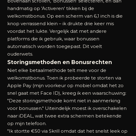
bovenaan scrollen, 'Bonussen' selecteren, en dan
handmatig op 'Activeren' tikken bij de
welkomstbonus. Op een scherm van 6,1 inch is die
knop verrassend klein – ik drukte drie keer mis
voordat het lukte. Vergelijk dat met andere
platforms die ik gebruik, waar bonussen
automatisch worden toegepast. Dit voelt
ouderwets.
Storingsmethoden en Bonusrechten
Niet elke betaalmethode telt mee voor de
welkomstbonus. Toen ik probeerde te storten via
Apple Pay (mijn voorkeur op mobiel omdat het zo
snel gaat met Face ID), kreeg ik een waarschuwing:
"Deze storingsmethode komt niet in aanmerking
voor bonussen." Uiteindelijk moest ik overschakelen
naar iDEAL, wat twee extra schermen betekende
op mijn telefoon.
"Ik stortte €50 via Skrill omdat dat het snelst leek op