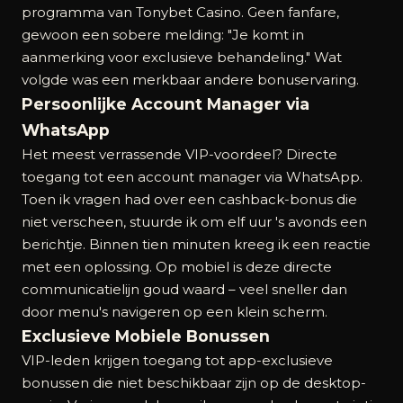
programma van Tonybet Casino. Geen fanfare,
gewoon een sobere melding: "Je komt in
aanmerking voor exclusieve behandeling." Wat
volgde was een merkbaar andere bonuservaring.
Persoonlijke Account Manager via
WhatsApp
Het meest verrassende VIP-voordeel? Directe
toegang tot een account manager via WhatsApp.
Toen ik vragen had over een cashback-bonus die
niet verscheen, stuurde ik om elf uur 's avonds een
berichtje. Binnen tien minuten kreeg ik een reactie
met een oplossing. Op mobiel is deze directe
communicatielijn goud waard – veel sneller dan
door menu's navigeren op een klein scherm.
Exclusieve Mobiele Bonussen
VIP-leden krijgen toegang tot app-exclusieve
bonussen die niet beschikbaar zijn op de desktop-