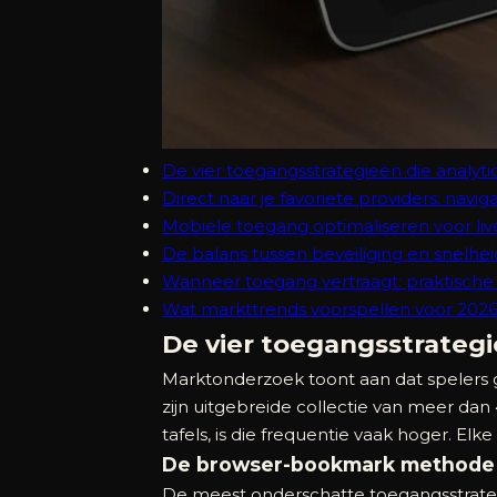
De vier toegangsstrategieën die analyt
Direct naar je favoriete providers: navig
Mobiele toegang optimaliseren voor live
De balans tussen beveiliging en snelhei
Wanneer toegang vertraagt: praktische
Wat markttrends voorspellen voor 2026
De vier toegangsstrategi
Marktonderzoek toont aan dat spelers g
zijn uitgebreide collectie van meer dan 
tafels, is die frequentie vaak hoger. El
De browser-bookmark methode 
De meest onderschatte toegangsstrateg