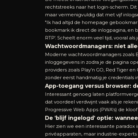
rechtstreeks naar het login-scherm. Di
maar vermenigvuldig dat met vijf inlogse
"Ik had altijd de homepage gebookmarkt
bookmark ik direct de inlogpagina, en bi
RTP'. Scheelt enorm veel tijd, vooral als
Wachtwoordmanagers: niet allee
Moderne wachtwoordmanagers zoals Bitw
inloggegevens in zodra je de pagina op
providers zoals Play'n GO, Red Tiger en
zonder eerst handmatig je credentials i
App-toegang versus browser: de
Interessant genoeg laten platformverge
dat voordeel verdwijnt vaak als je reke
Progressive Web Apps (PWA's) de kloof d
De 'blijf ingelogd' optie: wanne
Hier zien we een interessante paradox i
privéapparaten, maar industrie-experts 