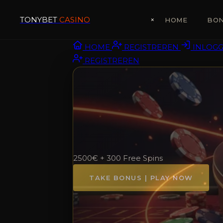
TONYBET
CASINO
×
HOME
BON
HOME
REGISTREREN
INLOG
REGISTREREN
2500€ + 300 Free Spins
TAKE BONUS | PLAY NOW