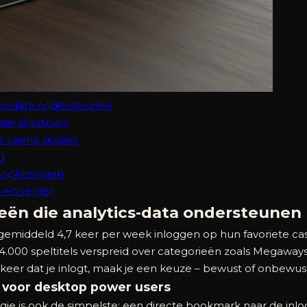
ics-data ondersteunen
atie-shortcuts
 casino sessies
d
 oplossingen
 en verder
eën die analytics-data ondersteunen
emiddeld 4,7 keer per week inloggen op hun favoriete casi
4.000 speltitels verspreid over categorieën zoals Megaways,
ke keer dat je inlogt, maak je een keuze – bewust of onbewus
voor desktop power users
ie is ook de simpelste: een directe bookmark naar de inl