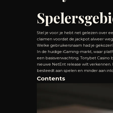
Spelersgebi
Stel je voor: je hebt net gelezen over e
claimen voordat de jackpot alweer weg i
Welke gebruikersnaam had je gekozen?
In de huidige iGaming-markt, waar platf
een basisverwachting. Tonybet Casino be
nieuwe NetEnt release wilt verkennen. L
besteedt aan spelen en minder aan inl
Contents