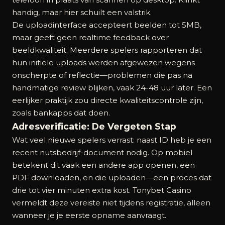
handig, maar hier schuilt een valstrik.
De uploadinterface accepteert beelden tot 5MB,
maar geeft geen realtime feedback over
beeldkwaliteit. Meerdere spelers rapporteren dat
hun initiële uploads werden afgewezen wegens
onscherpte of reflectie—problemen die pas na
handmatige review blijken, vaak 24-48 uur later. Een
eerlijker praktijk zou directe kwaliteitscontrole zijn,
zoals bankapps dat doen.
Adresverificatie: De Vergeten Stap
Wat veel nieuwe spelers verrast: naast ID heb je een
recent nutsbedrijf-document nodig. Op mobiel
betekent dit vaak een andere app openen, een
PDF downloaden, en die uploaden—een proces dat
drie tot vier minuten extra kost. Tonybet Casino
vermeldt deze vereiste niet tijdens registratie, alleen
wanneer je je eerste opname aanvraagt.