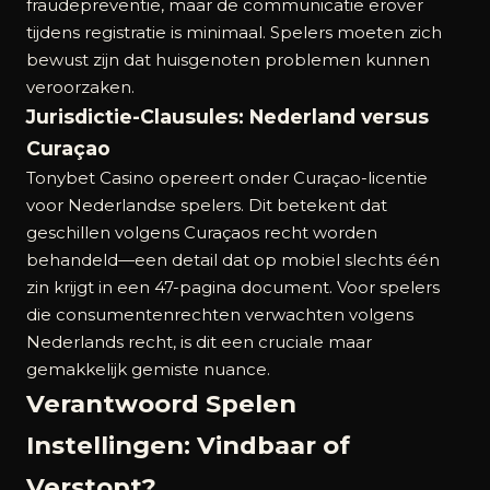
fraudepreventie, maar de communicatie erover
tijdens registratie is minimaal. Spelers moeten zich
bewust zijn dat huisgenoten problemen kunnen
veroorzaken.
Jurisdictie-Clausules: Nederland versus
Curaçao
Tonybet Casino opereert onder Curaçao-licentie
voor Nederlandse spelers. Dit betekent dat
geschillen volgens Curaçaos recht worden
behandeld—een detail dat op mobiel slechts één
zin krijgt in een 47-pagina document. Voor spelers
die consumentenrechten verwachten volgens
Nederlands recht, is dit een cruciale maar
gemakkelijk gemiste nuance.
Verantwoord Spelen
Instellingen: Vindbaar of
Verstopt?