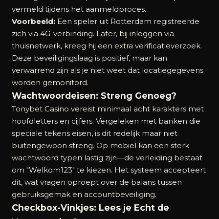
vermeld tijdens het aanmeldproces.
Voorbeeld:
Een speler uit Rotterdam registreerde
zich via 4G-verbinding. Later, bij inloggen via
thuisnetwerk, kreeg hij een extra verificatieverzoek.
Deze beveiligingslaag is positief, maar kan
verwarrend zijn als je niet weet dat locatiegegevens
worden gemonitord.
Wachtwoordeisen: Streng Genoeg?
Tonybet Casino vereist minimaal acht karakters met
hoofdletters en cijfers. Vergeleken met banken die
speciale tekens eisen, is dit redelijk maar niet
buitengewoon streng. Op mobiel kan een sterk
wachtwoord typen lastig zijn—de verleiding bestaat
om "Welkom123" te kiezen. Het systeem accepteert
dit, wat vragen oproept over de balans tussen
gebruiksgemak en accountbeveiliging.
Checkbox-Vinkjes: Lees je Echt de