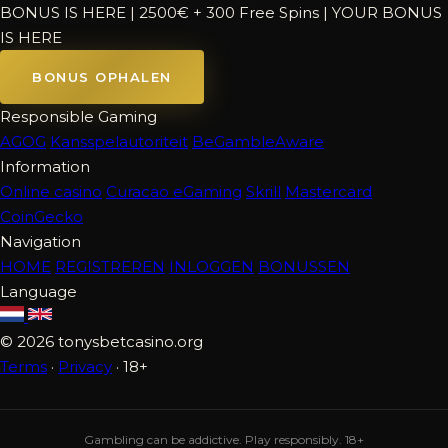
BONUS IS HERE | 2500€ + 300 Free Spins | YOUR BONUS
IS HERE
BONUS OPHALEN
Responsible Gaming
AGOG
Kansspelautoriteit
BeGambleAware
Information
Online casino
Curacao eGaming
Skrill
Mastercard
CoinGecko
Navigation
HOME
REGISTREREN
INLOGGEN
BONUSSEN
Language
© 2026 tonysbetcasino.org
Terms
·
Privacy
·
18+
Gambling can be addictive. Play responsibly. 18+